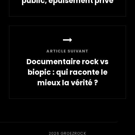
public, épuisement privé
Article
précédent
ARTICLE SUIVANT
Documentaire rock vs
biopic : qui raconte le
mieux la vérité ?
Article
suivant
2026
GROEZROCK