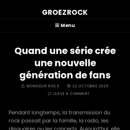
GROEZROCK
Menu
Quand une série crée
une nouvelle
génération de fans
BY
POSTED
MONSIEUR ROCK
22 OCTOBRE 2025
ON
ON
LEAVE A COMMENT
QUAND
UNE
SÉRIE
Pendant longtemps, la transmission du
CRÉE
rock passait par la famille, la radio, les
UNE
NOUVELLE
disquaires ou les concerts. Aujourd’hui, elle