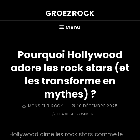
GROEZROCK
Menu
Pourquoi Hollywood
adore les rock stars (et
les transforme en
mythes) ?
BY
POSTED
MONSIEUR ROCK
10 DÉCEMBRE 2025
ON
ON
LEAVE A COMMENT
POURQUOI
HOLLYWOOD
ADORE
Hollywood aime les rock stars comme le
LES