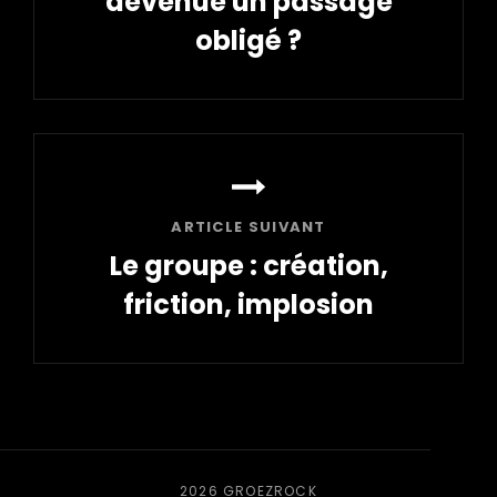
devenue un passage
obligé ?
Article
précédent
ARTICLE SUIVANT
Le groupe : création,
friction, implosion
Article
suivant
2026
GROEZROCK