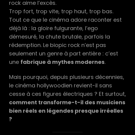
rock aime l’excès.
ROCK
STARS
Trop fort, trop vite, trop haut, trop bas.
(ET
Tout ce que le cinéma adore raconter est
LES
TRANSFORME
déjà là : la gloire fulgurante, l’ego
EN
démesuré, la chute brutale, parfois la
MYTHES)
?
rédemption. Le biopic rock n’est pas
seulement un genre à part entière : c’est
une
fabrique à mythes modernes
.
Mais pourquoi, depuis plusieurs décennies,
le cinéma hollywoodien revient-il sans
cesse à ces figures électriques ? Et surtout,
comment transforme-t-il des musiciens
bien réels en légendes presque irréelles
?